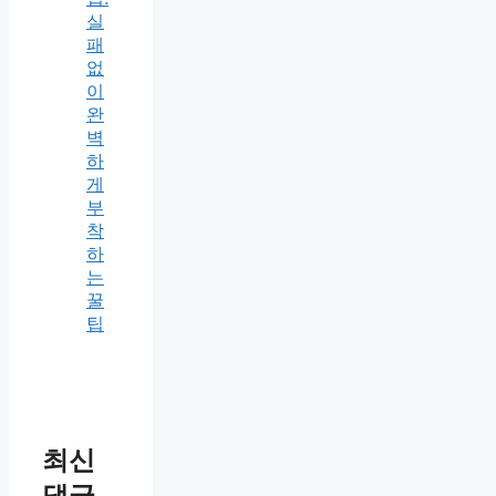
실
패
없
이
완
벽
하
게
부
착
하
는
꿀
팁
최신