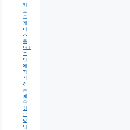
키
보
드
케
이
스
를
단 1
분
만
에
장
착
하
는
매
우
쉬
운
방
법