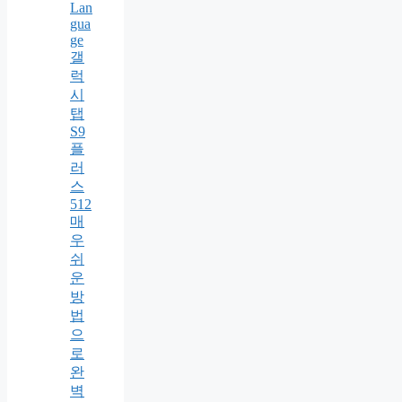
Lan
gua
ge
갤
럭
시
탭
S9
플
러
스
512
매
우
쉬
운
방
법
으
로
완
벽