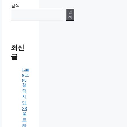
검색
검
색
최신
글
Lan
gua
ge
갤
럭
시
탭
S8
울
트
라