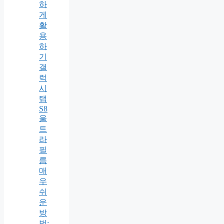
하
게
활
용
하
기
갤
럭
시
탭
S8
울
트
라
필
름
매
우
쉬
운
방
법: