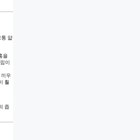
보통 얇
홈을
느낌이
 끼우
이 훨
의 좁