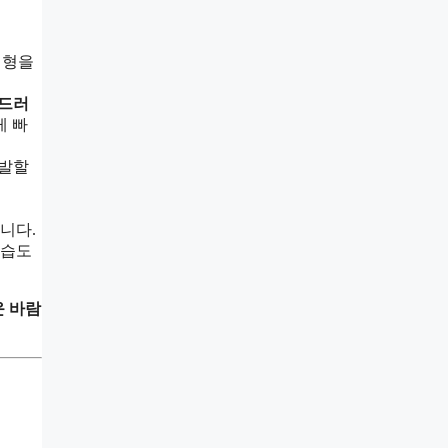
변형을
드러
게 빠
유발할
니다.
 습도
 바람