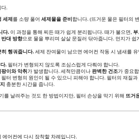
다.
성 세제
를 소량 풀어
세제물을 준비
합니다. (뜨거운 물은 필터의 
니다.
이 과정을 통해 찌든 때가 쉽게 분리됩니다. 때가 불으면,
부
 반대 방향
으로 물을 뿌리며 살살 문질러 닦아줍니다. 먼지가 쉽
분히 헹궈줍니다.
세제 잔여물이 남으면 에어컨 작동 시 냄새를 
다.
필터가 변형되지 않도록 조심스럽게 다뤄야 합니다.
곰팡이와 악취
가 발생합니다. 세척만큼이나
완벽한 건조
가 중요합
 필터 변형의 원인이 될 수 있으니 피해야 합니다. 필터의 재질과
까지
충분한 시간을 줍니다.
기를 날려주는 것도 한 방법이지만, 필터 손상을 막기 위해
뜨거운
제 에어컨에 다시 장착할 차례입니다.