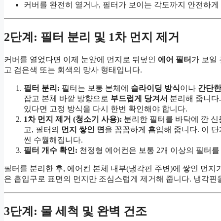
커버를 완전히 열거나, 필터가 보이는 각도까지 안전하게
2단계: 필터 분리 및 1차 먼지 제거
커버를 열었다면 이제 눈앞에 먼지로 뒤덮인
에어 필터
가 보일
고 검은색 또는 회색의 망사 형태입니다.
필터 분리:
필터는 보통 본체에
슬라이딩 방식
이나
간단한
잡고 본체 바깥 방향으로
부드럽게 당겨서
분리해 줍니다.
있다면 고정 방식을 다시 한번 확인해야 합니다.
1차 먼지 제거 (청소기 사용):
분리한 필터를 바닥에 깐 신
고, 필터의
먼지 쌓인 면
을 꼼꼼하게 흡입해 줍니다. 이 단
씬 수월해집니다.
필터 개수 확인:
천정형 에어컨은 보통 2개 이상의 필터를
필터를 분리한 후, 에어컨 본체 내부(냉각핀 주변)에 쌓인 먼지
은 흡입구로 표면의 먼지만 조심스럽게 제거해 줍니다. 냉각핀
3단계: 물 세척 및 완벽 건조