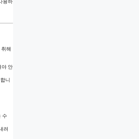
 사용하
 취해
려야 안
 합니
 수
 내려