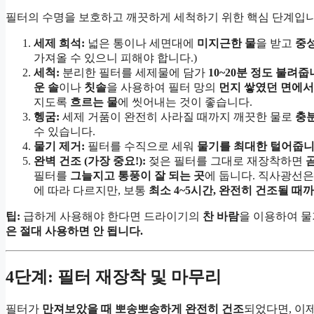
필터의 수명을 보호하고 깨끗하게 세척하기 위한 핵심 단계입니
세제 희석:
넓은 통이나 세면대에
미지근한 물
을 받고
중
가져올 수 있으니 피해야 합니다.)
세척:
분리한 필터를 세제물에 담가
10~20분 정도 불려줍
운 솔
이나
칫솔
을 사용하여 필터 망의
먼지 쌓였던 면에서
지도록
흐르는 물
에 씻어내는 것이 좋습니다.
헹굼:
세제 거품이 완전히 사라질 때까지 깨끗한 물로
충
수 있습니다.
물기 제거:
필터를 수직으로 세워
물기를 최대한 털어줍니
완벽 건조 (가장 중요!):
젖은 필터를 그대로 재장착하면
필터를
그늘지고 통풍이 잘 되는 곳
에 둡니다. 직사광선은
에 따라 다르지만, 보통
최소 4~5시간, 완전히 건조될 때
팁:
급하게 사용해야 한다면 드라이기의
찬 바람
을 이용하여 물
은 절대 사용하면 안 됩니다.
4단계: 필터 재장착 및 마무리
필터가
만져보았을 때 뽀송뽀송하게 완전히 건조
되었다면, 이