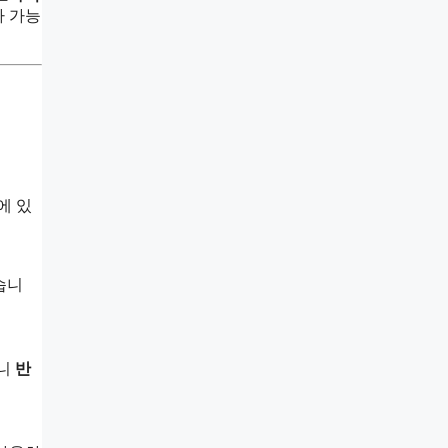
가 가능
에 있
습니
으니
반