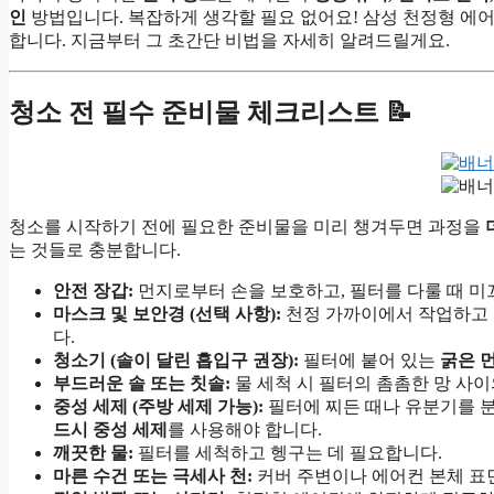
인
방법입니다. 복잡하게 생각할 필요 없어요! 삼성 천정형 에
합니다. 지금부터 그 초간단 비법을 자세히 알려드릴게요.
청소 전 필수 준비물 체크리스트 📝
청소를 시작하기 전에 필요한 준비물을 미리 챙겨두면 과정을
는 것들로 충분합니다.
안전 장갑:
먼지로부터 손을 보호하고, 필터를 다룰 때 미
마스크 및 보안경 (선택 사항):
천정 가까이에서 작업하고 
다.
청소기 (솔이 달린 흡입구 권장):
필터에 붙어 있는
굵은 
부드러운 솔 또는 칫솔:
물 세척 시 필터의 촘촘한 망 사
중성 세제 (주방 세제 가능):
필터에 찌든 때나 유분기를 분
드시 중성 세제
를 사용해야 합니다.
깨끗한 물:
필터를 세척하고 헹구는 데 필요합니다.
마른 수건 또는 극세사 천:
커버 주변이나 에어컨 본체 표