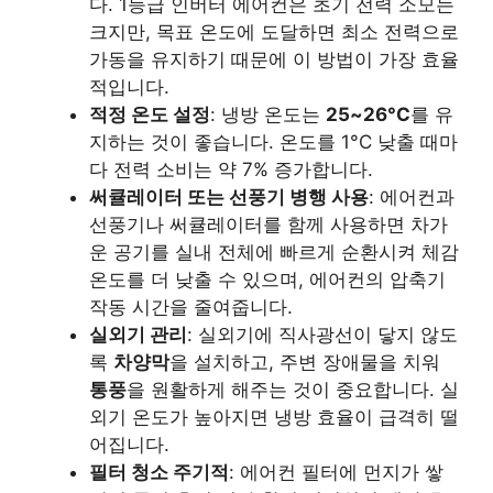
다. 1등급 인버터 에어컨은 초기 전력 소모는
크지만, 목표 온도에 도달하면 최소 전력으로
가동을 유지하기 때문에 이 방법이 가장 효율
적입니다.
적정 온도 설정
: 냉방 온도는
25~26°C
를 유
지하는 것이 좋습니다. 온도를 1°C 낮출 때마
다 전력 소비는 약 7% 증가합니다.
써큘레이터 또는 선풍기 병행 사용
: 에어컨과
선풍기나 써큘레이터를 함께 사용하면 차가
운 공기를 실내 전체에 빠르게 순환시켜 체감
온도를 더 낮출 수 있으며, 에어컨의 압축기
작동 시간을 줄여줍니다.
실외기 관리
: 실외기에 직사광선이 닿지 않도
록
차양막
을 설치하고, 주변 장애물을 치워
통풍
을 원활하게 해주는 것이 중요합니다. 실
외기 온도가 높아지면 냉방 효율이 급격히 떨
어집니다.
필터 청소 주기적
: 에어컨 필터에 먼지가 쌓